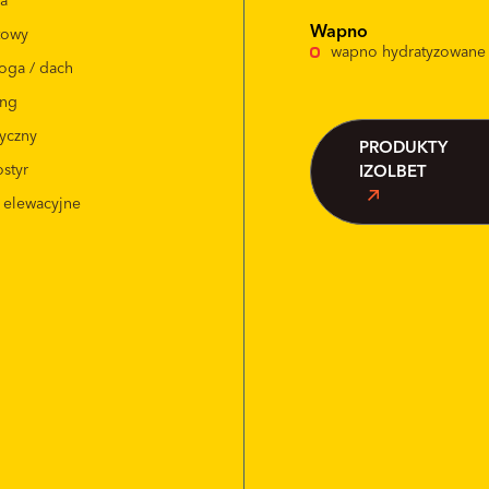
da
Wapno
itowy
wapno hydratyzowane
oga / dach
ing
tyczny
PRODUKTY
styr
IZOLBET
i elewacyjne