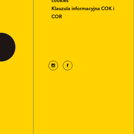
cookies
Klauzula informacyjna COK i
COR