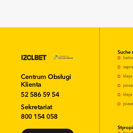
Suche 
beto
zapra
Centrum Obsługi
klej
Klienta
posa
52 586 59 54
kleje
pias
Sekretariat
800 154 058
Styrop