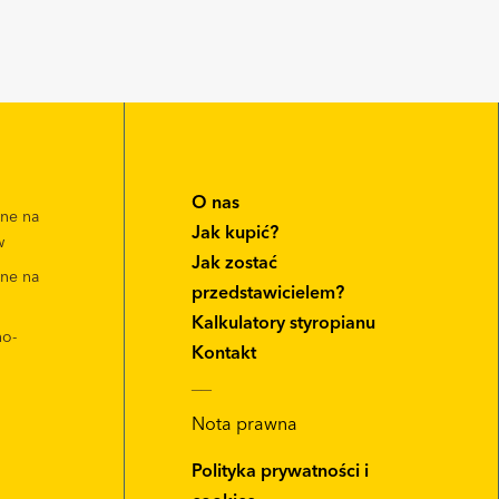
O nas
zne na
Jak kupić?
w
Jak zostać
zne na
przedstawicielem?
Kalkulatory styropianu
no-
Kontakt
__
Nota prawna
Polityka prywatności i