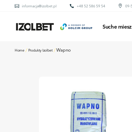
informacja@izolbet.pl
+48 52 586 59 54
09-5
BETONY
ZAPRAWY MURARS
Suche miesz
KLEJE DO OCIEP
POSADZKI
KLEJE DO GLAZU
Wapno
Home
Produkty Izolbet
BETONY
PIASEK KWARCO
ZAPRAWY MURARS
KLEJE DO OCIEP
POSADZKI
KLEJE DO GLAZU
PIASEK KWARCO