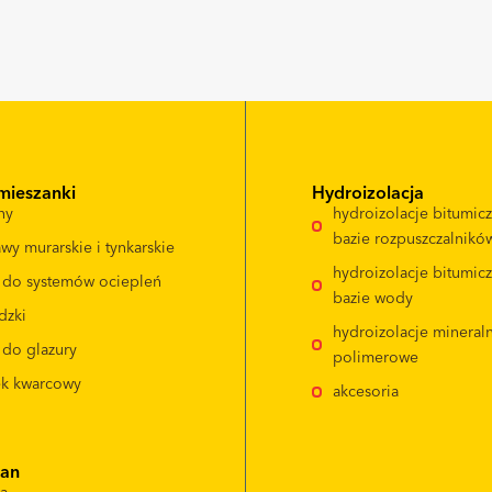
mieszanki
Hydroizolacja
ny
hydroizolacje bitumic
bazie rozpuszczalnikó
wy murarskie i tynkarskie
hydroizolacje bitumic
e do systemów ociepleń
bazie wody
dzki
hydroizolacje mineral
 do glazury
polimerowe
ek kwarcowy
akcesoria
ian