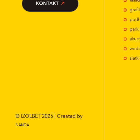
fasa
KONTAKT
graf
podł
park
akus
wodo
siatk
© IZOLBET 2025 | Created by
NANDA