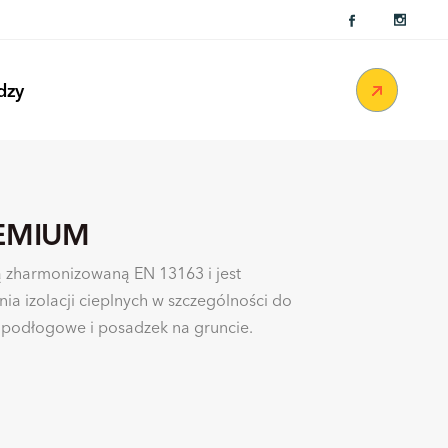
PRZEDSTAWICIELEM ?
dzy
PRZEDSTAWICIELEM ?
EMIUM
ą zharmonizowaną EN 13163 i jest
a izolacji cieplnych w szczególności do
 podłogowe i posadzek na gruncie.