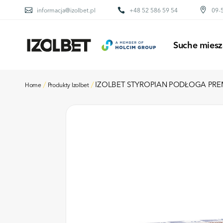
informacja@izolbet.pl
+48 52 586 59 54
09-5
BETONY
ZAPRAWY MURARS
Suche miesz
KLEJE DO OCIEP
POSADZKI
KLEJE DO GLAZU
IZOLBET STYROPIAN PODŁOGA PR
Home
Produkty Izolbet
BETONY
PIASEK KWARCO
ZAPRAWY MURARS
KLEJE DO OCIEP
POSADZKI
KLEJE DO GLAZU
PIASEK KWARCO