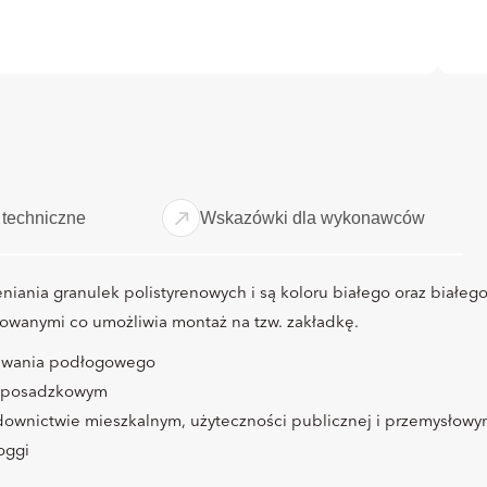
techniczne
Wskazówki dla wykonawców
niania granulek polistyrenowych i są koloru białego oraz białego
ezowanymi co umożliwia montaż na tzw. zakładkę.
rzewania podłogowego
m posadzkowym
udownictwie mieszkalnym, użyteczności publicznej i przemysłow
logg
i