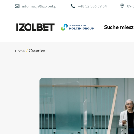
informacja@izolbet.pl
+48 52 586 59 54
09-5
BETONY
ZAPRAWY MURARS
Suche miesz
KLEJE DO OCIEP
POSADZKI
KLEJE DO GLAZU
Creative
Home
BETONY
PIASEK KWARCO
ZAPRAWY MURARS
KLEJE DO OCIEP
POSADZKI
KLEJE DO GLAZU
PIASEK KWARCO