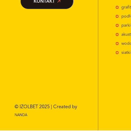
KONTAKT
graf
podł
park
akus
wodo
siatk
© IZOLBET 2025 | Created by
NANDA