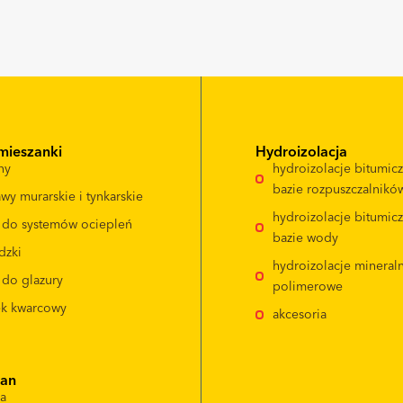
mieszanki
Hydroizolacja
ny
hydroizolacje bitumic
bazie rozpuszczalnikó
wy murarskie i tynkarskie
hydroizolacje bitumic
e do systemów ociepleń
bazie wody
dzki
hydroizolacje mineral
 do glazury
polimerowe
ek kwarcowy
akcesoria
ian
da