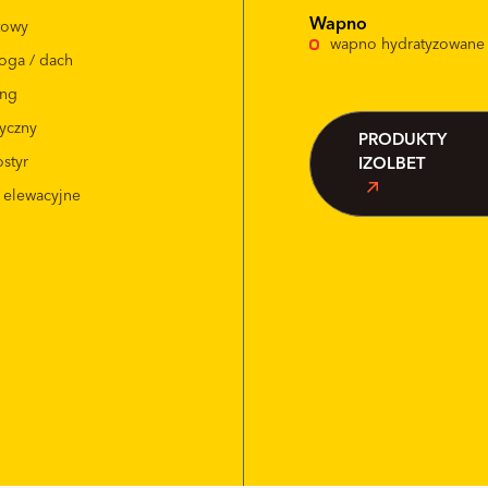
Wapno
itowy
wapno hydratyzowane
oga / dach
ing
tyczny
PRODUKTY
styr
IZOLBET
i elewacyjne