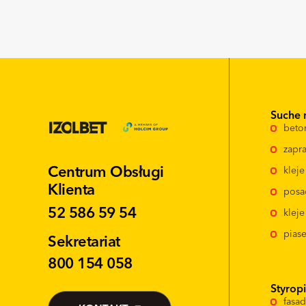
Suche 
beto
zapra
Centrum Obsługi
klej
Klienta
posa
52 586 59 54
kleje
pias
Sekretariat
800 154 058
Styrop
fasa