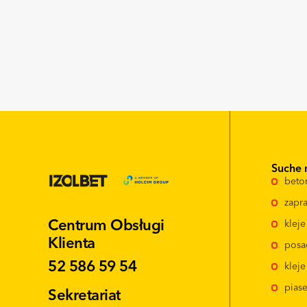
Suche 
beto
zapra
Centrum Obsługi
klej
Klienta
posa
52 586 59 54
kleje
pias
Sekretariat