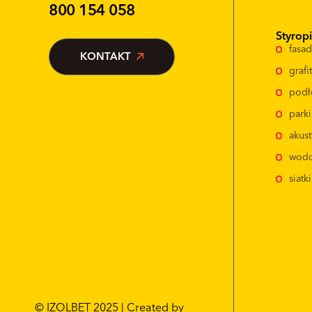
800 154 058
Styrop
fasa
KONTAKT
graf
podł
park
akus
wodo
siatk
© IZOLBET 2025 | Created by