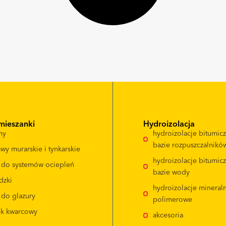
mieszanki
Hydroizolacja
ny
hydroizolacje bitumic
bazie rozpuszczalnikó
wy murarskie i tynkarskie
hydroizolacje bitumic
e do systemów ociepleń
bazie wody
dzki
hydroizolacje mineral
 do glazury
polimerowe
ek kwarcowy
akcesoria