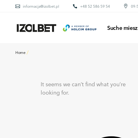
informacja@izolbet.pl
+48 52 586 59 54
09-5
BETONY
ZAPRAWY MURARS
Suche miesz
KLEJE DO OCIEP
POSADZKI
KLEJE DO GLAZU
Home
BETONY
PIASEK KWARCO
ZAPRAWY MURARS
KLEJE DO OCIEP
It seems we can’t find what you’re
POSADZKI
looking for.
KLEJE DO GLAZU
PIASEK KWARCO