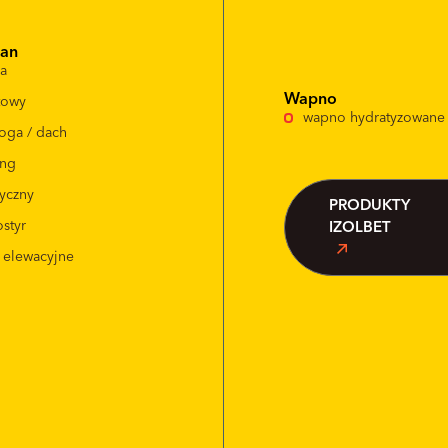
ian
da
Wapno
itowy
wapno hydratyzowane
oga / dach
ing
tyczny
PRODUKTY
styr
IZOLBET
i elewacyjne