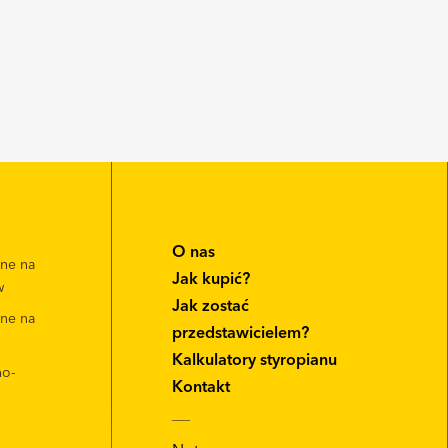
O nas
zne na
Jak kupić?
w
Jak zostać
zne na
przedstawicielem?
Kalkulatory styropianu
no-
Kontakt
__