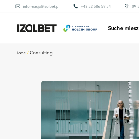
informacja@izolbet.pl
+48 52 586 59 54
09-5
BETONY
ZAPRAWY MURARS
Suche miesz
KLEJE DO OCIEP
POSADZKI
KLEJE DO GLAZU
Consulting
Home
BETONY
PIASEK KWARCO
ZAPRAWY MURARS
KLEJE DO OCIEP
POSADZKI
KLEJE DO GLAZU
PIASEK KWARCO