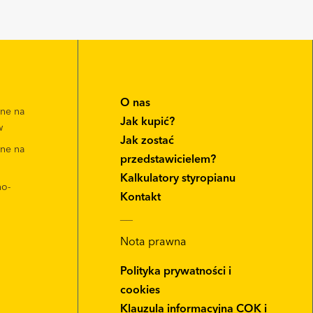
O nas
zne na
Jak kupić?
w
Jak zostać
zne na
przedstawicielem?
Kalkulatory styropianu
no-
Kontakt
__
Nota prawna
Polityka prywatności i
cookies
Klauzula informacyjna COK i