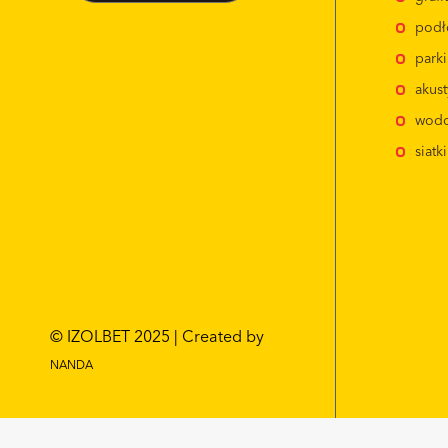
podł
park
akus
wodo
siatk
© IZOLBET 2025 | Created by
NANDA