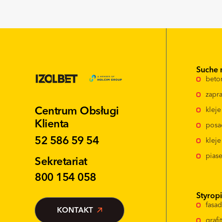
Suche 
beto
zapra
Centrum Obsługi
klej
Klienta
posa
52 586 59 54
kleje
pias
Sekretariat
800 154 058
Styrop
fasa
KONTAKT
graf