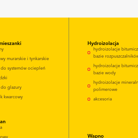
mieszanki
Hydroizolacja
ny
hydroizolacje bitumic
bazie rozpuszczalnikó
wy murarskie i tynkarskie
hydroizolacje bitumic
e do systemów ociepleń
bazie wody
dzki
hydroizolacje mineral
 do glazury
polimerowe
ek kwarcowy
akcesoria
ian
da
Wapno
itowy