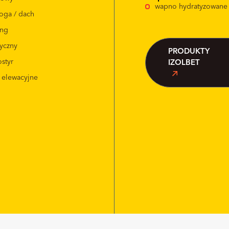
wapno hydratyzowane
oga / dach
ing
tyczny
PRODUKTY
styr
IZOLBET
i elewacyjne